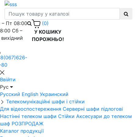
 – Пт 08:00
(0)
18:00 Сб –
У КОШИКУ
 вихідний
ПОРОЖНЬО!
8(067)626-
-80
Ввійти
Рус
Русский
English
Украинский
Телекомунікаційні шафи і стійки
Для відеоспостереження
Серверні шафи підлогові
Настінні телеком шафи
Стійки
Аксесуари до телеком
шаф
РОЗПРОДАЖ
Каталог продукції