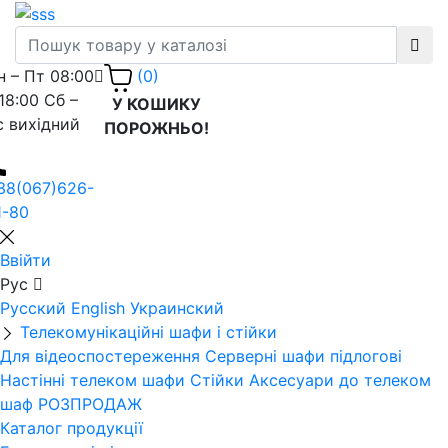
н – Пт 08:00
(0)
 18:00 Сб –
У КОШИКУ
с вихідний
ПОРОЖНЬО!
38(067)626-
1-80
Ввійти
Рус
Русский
English
Украинский
Телекомунікаційні шафи і стійки
Для відеоспостереження
Серверні шафи підлогові
Настінні телеком шафи
Стійки
Аксесуари до телеком
шаф
РОЗПРОДАЖ
Каталог продукції