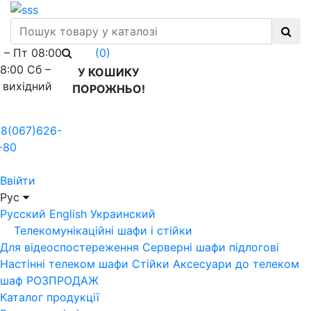
 – Пт 08:00
(0)
18:00 Сб –
У КОШИКУ
 вихідний
ПОРОЖНЬО!
8(067)626-
-80
Ввійти
Рус
Русский
English
Украинский
Телекомунікаційні шафи і стійки
Для відеоспостереження
Серверні шафи підлогові
Настінні телеком шафи
Стійки
Аксесуари до телеком
шаф
РОЗПРОДАЖ
Каталог продукції