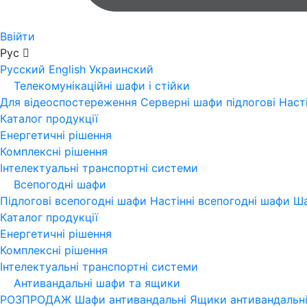
Ввійти
Рус
Русский
English
Украинский
Телекомунікаційні шафи і стійки
Для відеоспостереження
Серверні шафи підлогові
Наст
Каталог продукції
Енергетичні рішення
Комплексні рішення
Інтелектуальні транспортні системи
Всепогодні шафи
Підлогові всепогодні шафи
Настінні всепогодні шафи
Ша
Каталог продукції
Енергетичні рішення
Комплексні рішення
Інтелектуальні транспортні системи
Антивандальні шафи та ящики
РОЗПРОДАЖ
Шафи антивандальні
Ящики антивандальн