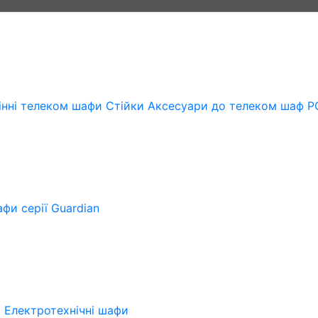
інні телеком шафи
Стійки
Аксесуари до телеком шаф
Р
фи серії Guardian
і
Електротехнічні шафи