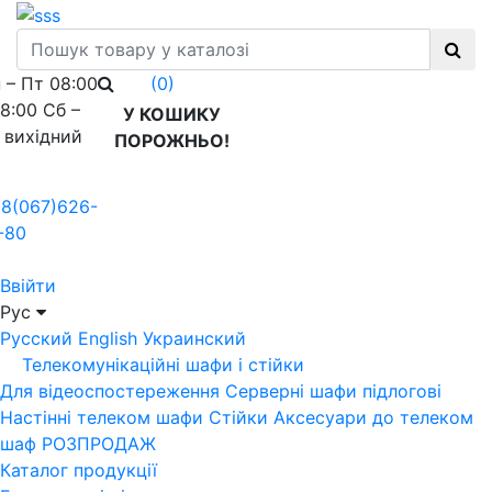
 – Пт 08:00
(0)
18:00 Сб –
У КОШИКУ
 вихідний
ПОРОЖНЬО!
8(067)626-
-80
Ввійти
Рус
Русский
English
Украинский
Телекомунікаційні шафи і стійки
Для відеоспостереження
Серверні шафи підлогові
Настінні телеком шафи
Стійки
Аксесуари до телеком
шаф
РОЗПРОДАЖ
Каталог продукції