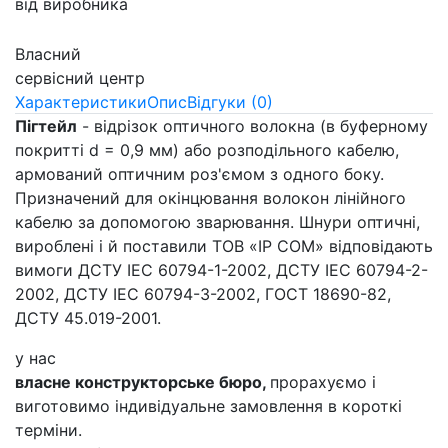
від виробника
Власний
сервісний центр
Характеристики
Опис
Відгуки (0)
Пігтейл
- відрізок оптичного волокна (в буферному
покритті d = 0,9 мм) або розподільного кабелю,
армований оптичним роз'ємом з одного боку.
Призначений для окінцювання волокон лінійного
кабелю за допомогою зварювання. Шнури оптичні,
вироблені і й поставили ТОВ «IP COM» відповідають
вимоги ДСТУ IEC 60794-1-2002, ДСТУ IEC 60794-2-
2002, ДСТУ IEC 60794-3-2002, ГОСТ 18690-82,
ДСТУ 45.019-2001.
у нас
власне конструкторське бюро,
прорахуємо і
виготовимо індивідуальне замовлення в короткі
терміни.