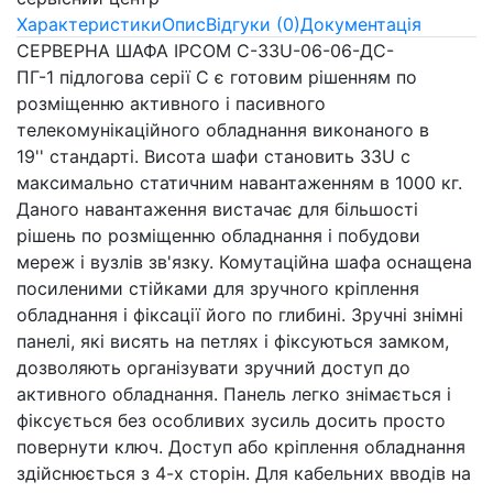
Характеристики
Опис
Відгуки (0)
Документація
СЕРВЕРНА ШАФА IPCOM С-33U-06-06-ДС-
ПГ-1 підлогова серії С є готовим рішенням по
розміщенню активного і пасивного
телекомунікаційного обладнання виконаного в
19'' стандарті. Висота шафи становить 33U c
максимально статичним навантаженням в 1000 кг.
Даного навантаження вистачає для більшості
рішень по розміщенню обладнання і побудови
мереж і вузлів зв'язку. Комутаційна шафа оснащена
посиленими стійками для зручного кріплення
обладнання і фіксації його по глибині. Зручні знімні
панелі, які висять на петлях і фіксуються замком,
дозволяють організувати зручний доступ до
активного обладнання. Панель легко знімається і
фіксується без особливих зусиль досить просто
повернути ключ. Доступ або кріплення обладнання
здійснюється з 4-х сторін. Для кабельних вводів на