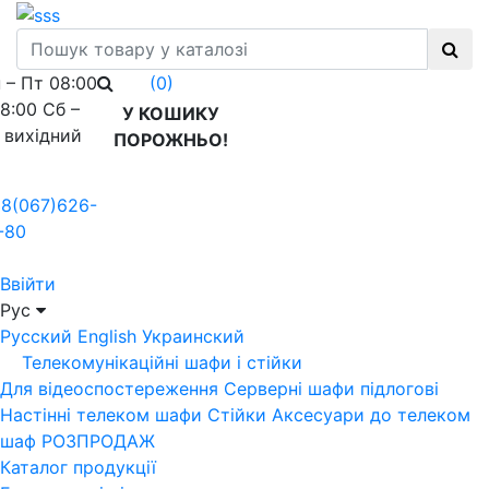
 – Пт 08:00
(0)
18:00 Сб –
У КОШИКУ
 вихідний
ПОРОЖНЬО!
8(067)626-
-80
Ввійти
Рус
Русский
English
Украинский
Телекомунікаційні шафи і стійки
Для відеоспостереження
Серверні шафи підлогові
Настінні телеком шафи
Стійки
Аксесуари до телеком
шаф
РОЗПРОДАЖ
Каталог продукції