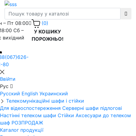
н – Пт 08:00
(0)
 18:00 Сб –
У КОШИКУ
с вихідний
ПОРОЖНЬО!
38(067)626-
1-80
Ввійти
Рус
Русский
English
Украинский
Телекомунікаційні шафи і стійки
Для відеоспостереження
Серверні шафи підлогові
Настінні телеком шафи
Стійки
Аксесуари до телеком
шаф
РОЗПРОДАЖ
Каталог продукції