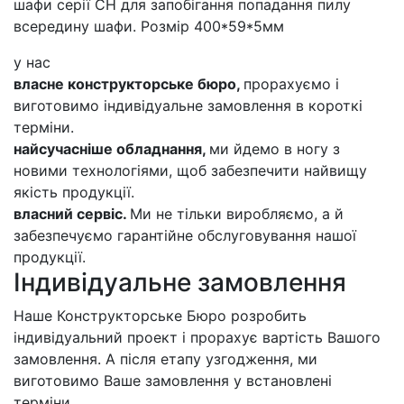
шафи серії СН для запобігання попадання пилу
всередину шафи. Розмір 400*59*5мм
у нас
власне конструкторське бюро,
прорахуємо і
виготовимо індивідуальне замовлення в короткі
терміни.
найсучасніше обладнання,
ми йдемо в ногу з
новими технологіями, щоб забезпечити найвищу
якість продукції.
власний сервіс.
Ми не тільки виробляємо, а й
забезпечуємо гарантійне обслуговування нашої
продукції.
Індивідуальне замовлення
Наше Конструкторське Бюро розробить
індивідуальний проект і прорахує вартість Вашого
замовлення. А після етапу узгодження, ми
виготовимо Ваше замовлення у встановлені
терміни.