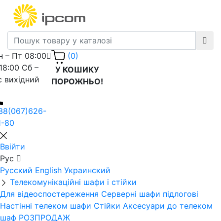
н – Пт 08:00
(0)
 18:00 Сб –
У КОШИКУ
с вихідний
ПОРОЖНЬО!
38(067)626-
1-80
Ввійти
Рус
Русский
English
Украинский
Телекомунікаційні шафи і стійки
Для відеоспостереження
Серверні шафи підлогові
Настінні телеком шафи
Стійки
Аксесуари до телеком
шаф
РОЗПРОДАЖ