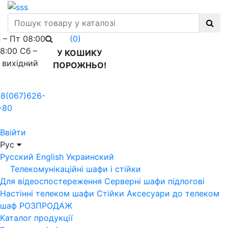
 – Пт 08:00
(0)
18:00 Сб –
У КОШИКУ
 вихідний
ПОРОЖНЬО!
8(067)626-
-80
Ввійти
Рус
Русский
English
Украинский
Телекомунікаційні шафи і стійки
Для відеоспостереження
Серверні шафи підлогові
Настінні телеком шафи
Стійки
Аксесуари до телеком
шаф
РОЗПРОДАЖ
Каталог продукції