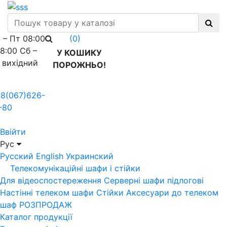
 – Пт 08:00
(0)
18:00 Сб –
У КОШИКУ
 вихідний
ПОРОЖНЬО!
8(067)626-
-80
Ввійти
Рус
Русский
English
Украинский
Телекомунікаційні шафи і стійки
Для відеоспостереження
Серверні шафи підлогові
Настінні телеком шафи
Стійки
Аксесуари до телеком
шаф
РОЗПРОДАЖ
Каталог продукції