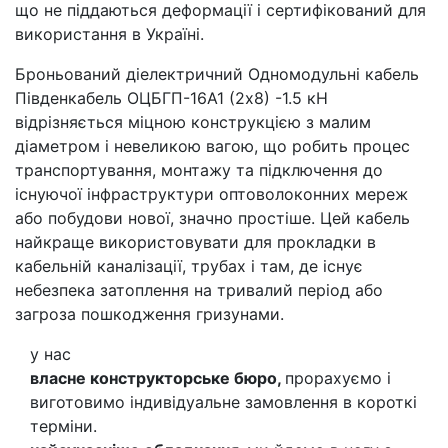
що не піддаються деформації і сертифікований для
використання в Україні.
Броньований діелектричний Одномодульні кабель
Південкабель ОЦБГП-16А1 (2х8) -1.5 кН
відрізняється міцною конструкцією з малим
діаметром і невеликою вагою, що робить процес
транспортування, монтажу та підключення до
існуючої інфраструктури оптоволоконних мереж
або побудови нової, значно простіше. Цей кабель
найкраще використовувати для прокладки в
кабельній каналізації, трубах і там, де існує
небезпека затоплення на тривалий період або
загроза пошкодження гризунами.
у нас
власне конструкторське бюро,
прорахуємо і
виготовимо індивідуальне замовлення в короткі
терміни.