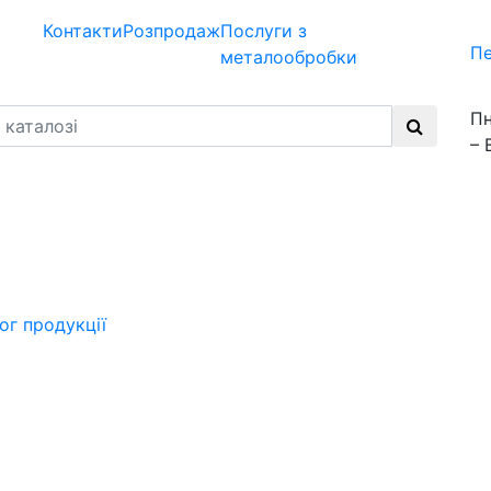
Контакти
Розпродаж
Послуги з
Пе
металообробки
Пн
– 
ог продукції