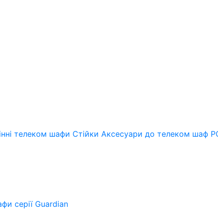
інні телеком шафи
Стійки
Аксесуари до телеком шаф
Р
фи серії Guardian