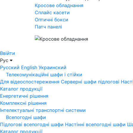
Кросове обладнання
Сплайс касети
Оптичні бокси
Патч панелі
Ввійти
Рус
Русский
English
Украинский
Телекомунікаційні шафи і стійки
Для відеоспостереження
Серверні шафи підлогові
Наст
Каталог продукції
Енергетичні рішення
Комплексні рішення
Інтелектуальні транспортні системи
Всепогодні шафи
Підлогові всепогодні шафи
Настінні всепогодні шафи
Ша
Каталог продукції