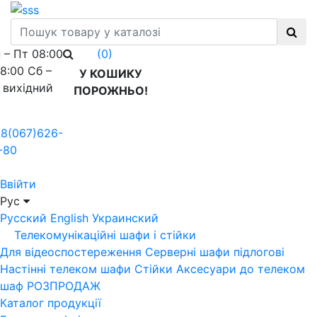
 – Пт 08:00
(0)
18:00 Сб –
У КОШИКУ
 вихідний
ПОРОЖНЬО!
8(067)626-
-80
Ввійти
Рус
Русский
English
Украинский
Телекомунікаційні шафи і стійки
Для відеоспостереження
Серверні шафи підлогові
Настінні телеком шафи
Стійки
Аксесуари до телеком
шаф
РОЗПРОДАЖ
Каталог продукції