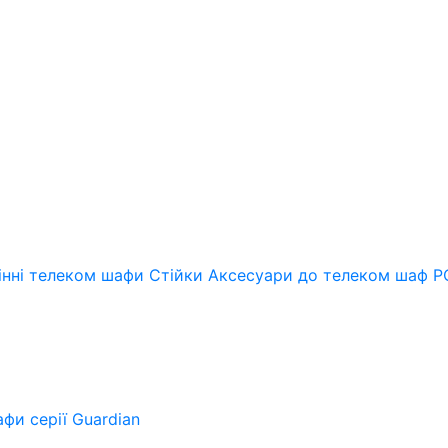
інні телеком шафи
Стійки
Аксесуари до телеком шаф
Р
фи серії Guardian