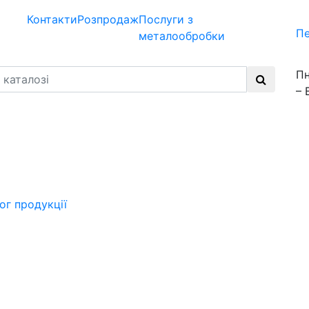
Контакти
Розпродаж
Послуги з
Пе
металообробки
Пн
– 
ог продукції