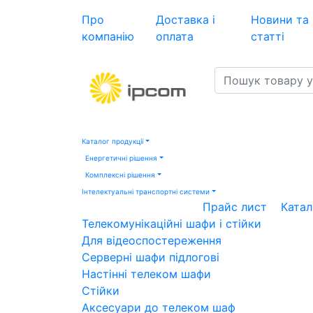
Про
Доставка і
Новини та
компанію
оплата
статті
Каталог продукції
Енергетичні рішення
Комплексні рішення
Інтелектуальні транспортні системи
Прайс лист
Катал
Телекомунікаційні шафи і стійки
Для відеоспостереження
Серверні шафи підлогові
Настінні телеком шафи
Стійки
Аксесуари до телеком шаф