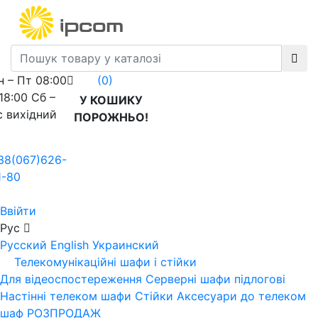
н – Пт 08:00
(0)
 18:00 Сб –
У КОШИКУ
с вихідний
ПОРОЖНЬО!
38(067)626-
1-80
Ввійти
Рус
Русский
English
Украинский
Телекомунікаційні шафи і стійки
Для відеоспостереження
Серверні шафи підлогові
Настінні телеком шафи
Стійки
Аксесуари до телеком
шаф
РОЗПРОДАЖ