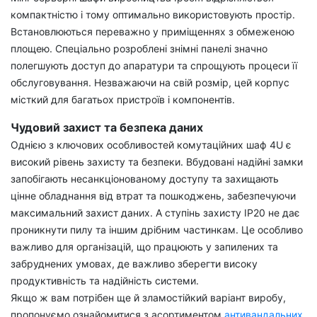
компактністю і тому оптимально використовують простір.
Встановлюються переважно у приміщеннях з обмеженою
площею. Спеціально розроблені знімні панелі значно
полегшують доступ до апаратури та спрощують процеси її
обслуговування. Незважаючи на свій розмір, цей корпус
місткий для багатьох пристроїв і компонентів.
Чудовий захист та безпека даних
Однією з ключових особливостей комутаційних шаф 4U є
високий рівень захисту та безпеки. Вбудовані надійні замки
запобігають несанкціонованому доступу та захищають
цінне обладнання від втрат та пошкоджень, забезпечуючи
максимальний захист даних. А ступінь захисту IP20 не дає
проникнути пилу та іншим дрібним частинкам. Це особливо
важливо для організацій, що працюють у запилених та
забруднених умовах, де важливо зберегти високу
продуктивність та надійність системи.
Якщо ж вам потрібен ще й зламостійкий варіант виробу,
пропонуємо ознайомитися з асортиментом
антивандальних