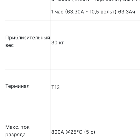
1 час (63.30A - 10,5 вольт) 63.3Aч
Приблизительный
30 кг
вес
Терминал
T13
Макс. ток
800A @25°C (5 с)
разряда