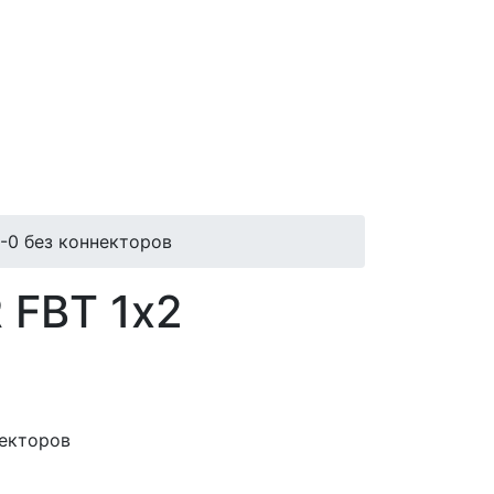
-0 без коннекторов
 FBT 1х2
некторов