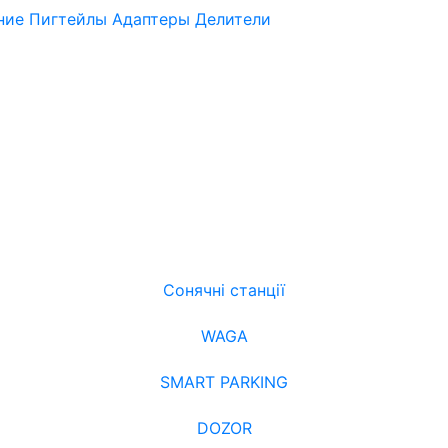
нние
Пигтейлы
Адаптеры
Делители
Сонячні станції
WAGA
SMART PARKING
DOZOR