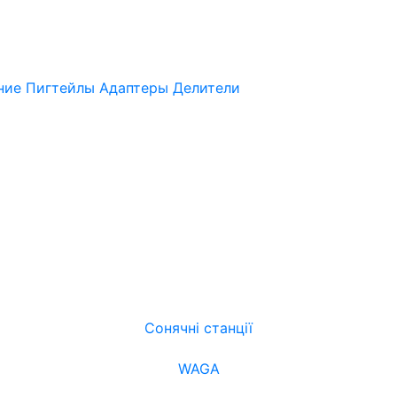
нние
Пигтейлы
Адаптеры
Делители
Сонячні станції
WAGA