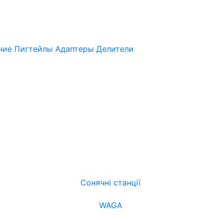
нние
Пигтейлы
Адаптеры
Делители
Сонячні станції
WAGA