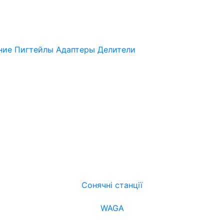
нние
Пигтейлы
Адаптеры
Делители
Сонячні станції
WAGA