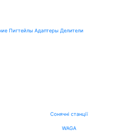
нние
Пигтейлы
Адаптеры
Делители
Сонячні станції
WAGA